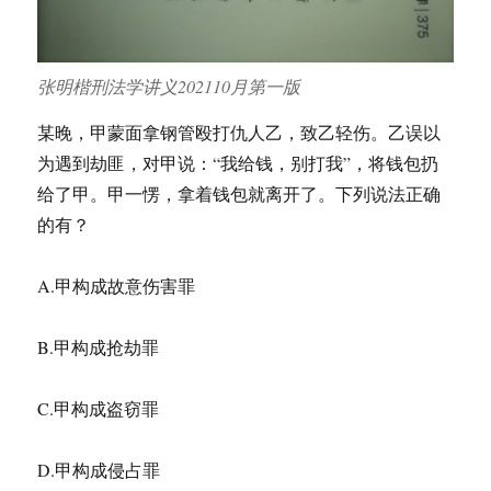
张明楷刑法学讲义202110月第一版
某晚，甲蒙面拿钢管殴打仇人乙，致乙轻伤。乙误以
为遇到劫匪，对甲说：“我给钱，别打我”，将钱包扔
给了甲。甲一愣，拿着钱包就离开了。下列说法正确
的有？
A.甲构成故意伤害罪​
B.甲构成抢劫罪
C.甲构成盗窃罪​
D.甲构成侵占罪