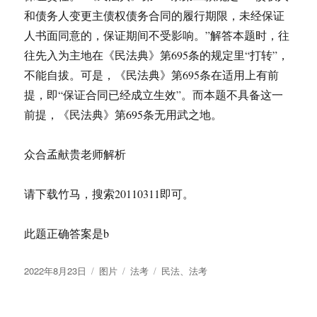
和债务人变更主债权债务合同的履行期限，未经保证
人书面同意的，保证期间不受影响。”解答本题时，往
往先入为主地在《民法典》第695条的规定里“打转”，
不能自拔。可是，《民法典》第695条在适用上有前
提，即“保证合同已经成立生效”。而本题不具备这一
前提，《民法典》第695条无用武之地。
众合孟献贵老师解析
请下载竹马，搜索20110311即可。
此题正确答案是b
发
格
分
标
2022年8月23日
图片
法考
民法
、
法考
布
式
类
签
于