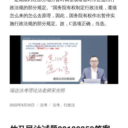
政法规的部分规定。”国务院有权制定行政法规，遵循
怎么来的怎么去原理，因此，国务院有权作出暂停实
施行政法规的部分规定。故，C选项正确，当选。
瑞达法考理论法老师宋光明
发
分
标
2022年8月30日
法考
法考
、
行政法
布
类
签
于