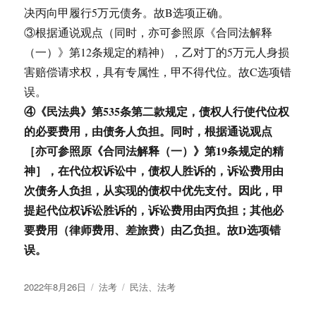
决丙向甲履行5万元债务。故B选项正确。
③根据通说观点（同时，亦可参照原《合同法解释
（一）》第12条规定的精神），乙对丁的5万元人身损
害赔偿请求权，具有专属性，甲不得代位。故C选项错
误。
④《民法典》第535条第二款规定，债权人行使代位权
的必要费用，由债务人负担。同时，根据通说观点
［亦可参照原《合同法解释（一）》第19条规定的精
神］，在代位权诉讼中，债权人胜诉的，诉讼费用由
次债务人负担，从实现的债权中优先支付。因此，甲
提起代位权诉讼胜诉的，诉讼费用由丙负担；其他必
要费用（律师费用、差旅费）由乙负担。故D选项错
误。
发
分
标
2022年8月26日
法考
民法
、
法考
布
类
签
于