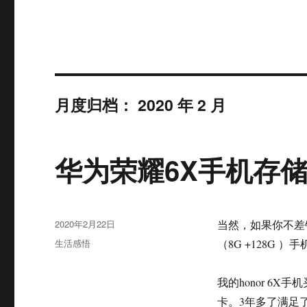
月度归档：
2020 年 2 月
华为荣耀6X手机存
发
2020年2月22日
当然，如果你不差钱
布
分
生活感悟
（8G +128G ）
于
类
我的honor 6X手
卡。3年多了满足