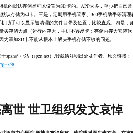
。相机的默认存储是可以设置为SD卡的。APP太多，至少把自己常
成默认存储为sd卡。三是，定期用手机管家、360手机助手等清理
0手机助手可以显示被清理的文件目录及位置，比较直观。四是，
量买存储大点（运行内存大，手机不容易卡；存储内存大安装软
因为添加SD卡不能从根本上解决手机存储不够的问题。
,首发于spzn的小站（spzn.net）,转载请注明出处及作者。原文链接：
/?p=758
亮离世 世卫组织发文哀悼
分，@武汉市中心医院 微博发布消息称，该院眼科医生李文亮，在抗