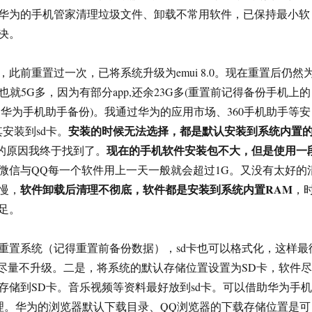
华为的手机管家清理垃圾文件、卸载不常用软件，已保持最小软
决。
此前重置过一次，已将系统升级为emui 8.0。现在重置后仍然
固件也就5G多，因为有部分app,还余23G多(重置前记得备份手机上的
 华为手机助手备份)。我通过华为的应用市场、360手机助手等安
安装的时候无法选择，都是默认安装到系统内置
其安装到sd卡。
现在的手机软件安装包不大，但是使用一
的原因我终于找到了。
微信与QQ每一个软件用上一天一般就会超过1G。又没有太好的
软件卸载后清理不彻底，软件都是安装到系统内置RAM
慢，
，
足。
重置系统（记得重置前备份数据），sd卡也可以格式化，这样最
P尽量不升级。二是，将系统的默认存储位置设置为SD卡，软件尽
存储到SD卡。音乐视频等资料最好放到sd卡。可以借助华为手机
e）管理。华为的浏览器默认下载目录、QQ浏览器的下载存储位置是可