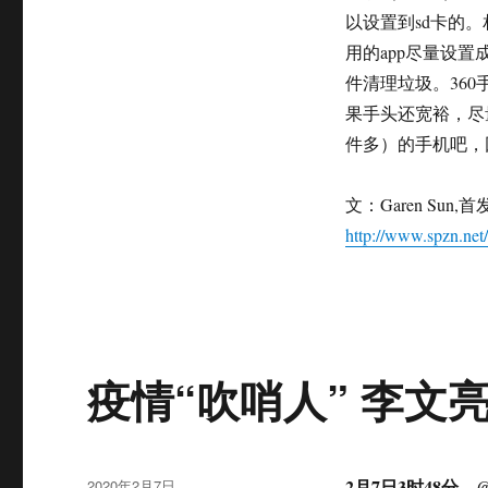
以设置到sd卡的
用的app尽量设置
件清理垃圾。36
果手头还宽裕，尽
件多）的手机吧，
文：Garen Sun
http://www.spzn.net
疫情“吹哨人” 李文
发
2月7日3时48
2020年2月7日