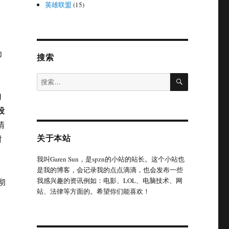
英雄联盟
(15)
为
搜索
搜
搜
索
索：
的
段
清
关于本站
时
我叫Garen Sun，是spzn的小站的站长。这个小站也
是我的博客，会记录我的点点滴滴，也会发布一些
我感兴趣的资讯例如：电影、LOL、电脑技术、网
彻
站、法律等方面的。希望你们能喜欢！