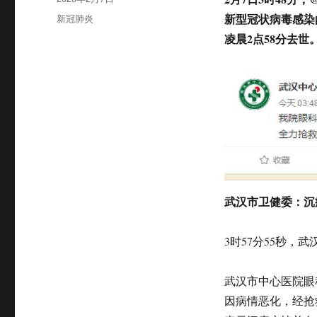
布
分
新型冠状病毒感染
新冠肺炎
于
类
凌晨2点58分去
武汉市卫健委：
沉
3时57分55秒，
武汉市中心医院眼
因病情恶化，经抢救