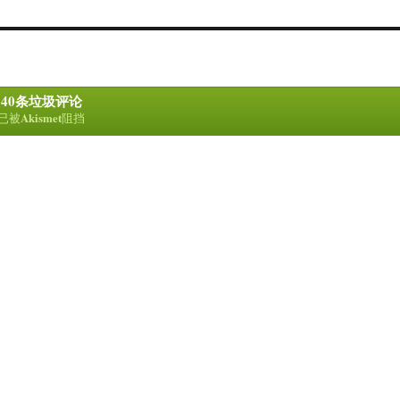
40条垃圾评论
Akismet
已被
阻挡