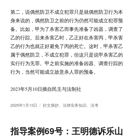
第二，说偶然防卫不成立犯罪只是就偶然防卫行为本
身来说的，偶然防卫之前的行为仍然可能成立犯罪预
备。比如，甲为了杀害乙而事先准备了凶器，调查了
乙的行踪。后来杀害乙时，乙正好在杀害丙，甲杀害
乙的行为也就正好避免了丙的死亡。这时，甲杀害乙
属于偶然防卫，不成立犯罪，但这只是说甲杀害乙的
实行行为无罪。甲之前实施的准备凶器、调查行踪的
行为，当然可能成立故意杀人罪的预备。
2023年5月10日摘自民主与法制社
发
分
2025年1月13日
好文摘抄
、
法律实务知识
、
法考
布
类
于
指导案例69号：王明德诉乐山