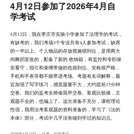
4月12日参加了2026年4月自
学考试
4月12日，我在枣庄市实验小学参加了法理学的考试，
有缺考的，我们考场3个专业共有4人参加考试，缺席
的一半以上。个人物品的存放措施很到位，是用两大
间舞蹈室改的，配备了新的 收纳箱，有监控和专职保
安看守，指引和束缚带做的也很到位。安检很严格，
手机和手表等都不能带进考场。考题有名词解释，最
近加强了写字练习，感觉题量不大，大约提前15分钟
交卷。我们的监考女师催我早交卷。客观比较难，主
观题不会的，也编上了。这次准备不充分，课程理论
性强，我用法考客观题的资料准备的，学习了《法的
本体》部分，考试中几乎没有碰到学过的知识点。
发
分
2026年4月12日
法考
、
自学考试