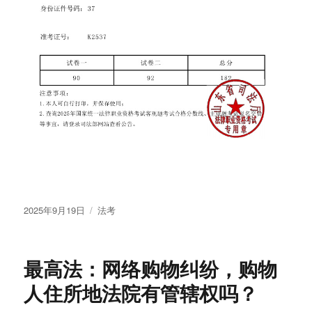
发
分
2025年9月19日
法考
布
类
于
最高法：网络购物纠纷，购物
人住所地法院有管辖权吗？