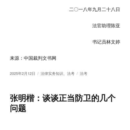
二〇一八年九月二十八日
法官助理陈亚
书记员林文婷
来源：中国裁判文书网
发
分
标
2025年2月12日
法律实务知识
、
法考
法考
布
类
签
于
张明楷：谈谈正当防卫的几个
问题