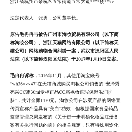
浙江省杭州市余杭区五常街道五常大道****楼**v>
法定代表人：张勇，公司董事长。
原告毛冉冉与被告广州市淘妆贸易有限公司（以下简
称淘妆公司）、浙江天猫网络有限公司（以下简称天
猫公司）网络购物合同纠纷一案，武汉市汉阳区人民
法院（以下简称汉阳区法院）于2017年1月19日立案。
毛冉冉诉称，
2016年11月，其使用淘宝账号
“wh36×××47”在天猫商城购买淘妆公司销售的“安泽秀
亮采CC霜30ml专柜正品CC霜裸妆遮瑕保湿滋润护
肤”，共计金额1470元。淘妆公司在涉案产品的网络宣
传页宣称产品具有“美白”功效，但根据国家食品药品
监督管理总局发布的《关于进一步明确化妆品注册备
案有关执行问题的函》的相关规定，只有特殊用途化