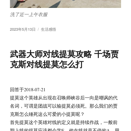
洗了近一上午衣服
发
分
2023年5月13日
生活感悟
布
类
于
武器大师对线提莫攻略 千场贾
克斯对线提莫怎么打
回答于2018-07-21
提莫这个英雄从出现在召唤师峡谷后一向是嘲讽的代
名词，可谓是团战可以输提莫必须死。那么我们的贾
克斯怎么锤死这么可爱的小提莫呢？
首先提莫这个英雄对线的定义就是持续作战，一般前
期上线的提莫应该都会学E，他在线就是不停的A，用