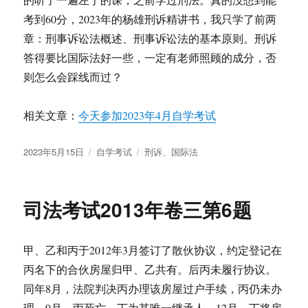
考到60分，2023年的杨雄刑诉精讲书，我只学了前两
章：刑事诉讼法概述、刑事诉讼法的基本原则。刑诉
答得要比国际法好一些，一定有老师照顾的成分，否
则怎么会踩线而过？
相关文章：
今天参加2023年4月自学考试
发
分
标
2023年5月15日
自学考试
刑诉
、
国际法
布
类
签
于
司法考试2013年卷三第6题
甲、乙和丙于2012年3月签订了散伙协议，约定登记在
丙名下的合伙房屋归甲、乙共有。后丙未履行协议。
同年8月，法院判决丙办理该房屋过户手续，丙仍未办
理。9月，丙死亡，丁为其唯一继承人。12月，丁将房