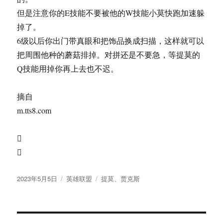
但是注意你的E技能不要被他的W技能小莫快跑加速躲
掉了。
6级以后你出门带真眼和把饰品换成扫描，这样就可以
把周围他种的蘑菇排掉。对拼还是不要急，等提莫的
Q技能用掉你再上去也不迟。
摘自
m.tts8.com


发
分
标
2023年5月5日
英雄联盟
提莫
、
贾克斯
布
类
签
于