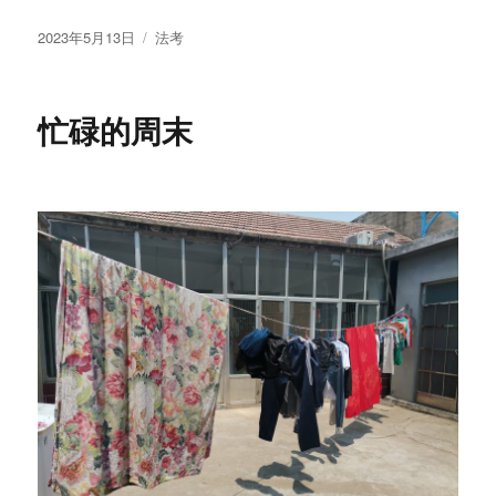
发
分
2023年5月13日
法考
布
类
于
忙碌的周末