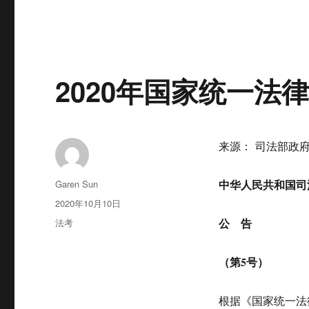
2020年国家统一法
来源： 司法部政
作
中华人民共和国司
Garen Sun
者
发
2020年10月10日
布
分
公 告
法考
于
类
（第5号）
根据《国家统一法