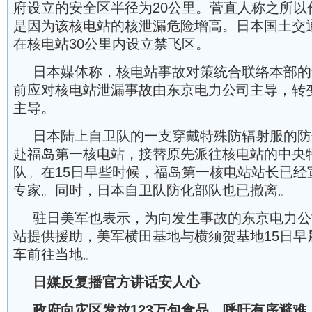
府设立的安全区半径为20公里。菅直人称之所以
是因为该核电站的核泄漏危险增高。日本国土交
在核电站30公里内设立禁飞区。
日本媒体称，核电站事故对策统合联络本部的
前应对核电站泄漏事故由东京电力公司主导，转
主导。
日本陆上自卫队的一支穿戴特殊防辐射服的防
赴福岛第一核电站，接替原先派往核电站的中央
队。在15日早些时候，福岛第一核电站站长已经
专家。同时，日本自卫队防化部队也已撤离。
驻日美军也表示，为向发生事故的东京电力公
站提供援助，美军横田基地与横须贺基地15日早
车前往当地。
日媒反复播官方讲话安人心
政府向灾区发放123万包食品，呼吁有序避难