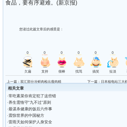
食品，要有序避难。(新京报)
您读过此篇文章后的感受是：
0
0
0
0
0
0
欠扁
支持
很棒
找骂
搞笑
扯淡
上一篇：
双汇部分冷鲜肉检出瘦肉精
下一篇：
日本核电站三大机
相关文章
·
常吃素菜你肯定犯了这些错
·
养生需恪守“九不过”原则
·
最谋杀健康的饭后六件事
·
震惊世界的中国秘方
·
雷雨天如何保护人身安全