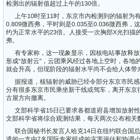
检测出的辐射值超过上午的130倍。
上午10时至11时，东京市内检测到的辐射为
0.809微西弗，平时则是0.035至0.036微西弗
约为正常水平的23倍。人接受一次胸部X光扫描的
弗。
有专家称，这一现象显示，因核电站事故释放
形成“放射云”，云团乘风经过各地上空时，各地
就会升高，但现阶段的辐射水平尚不会给人体带
据报道，核辐射的威胁已经令部分东京市民感
分有很多东京市民乘坐新干线或驾车，离开东京
古屋方向撤离。
文部科学省15日已要求各都道府县增加放射
文部科学省将综合观测结果，每天两次公布相关
联合国秘书长发言人哈克14日在纽约联合国
遣的一支由7名国际专家组成的灾害评估和协调