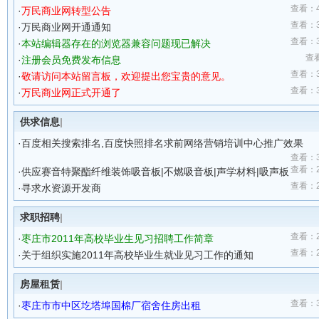
查看：41
·
万民商业网转型公告
查看：33
·
万民商业网开通通知
查看：33
·
本站编辑器存在的浏览器兼容问题现已解决
查看
·
注册会员免费发布信息
查看：33
·
敬请访问本站留言板，欢迎提出您宝贵的意见。
查看：30
·
万民商业网正式开通了
供求信息
|
·
百度相关搜索排名,百度快照排名求前网络营销培训中心推广效果
查看：31
查看：25
·
供应赛音特聚酯纤维装饰吸音板|不燃吸音板|声学材料|吸声板
查看：23
·
寻求水资源开发商
求职招聘
|
查看：27
·
枣庄市2011年高校毕业生见习招聘工作简章
查看：26
·
关于组织实施2011年高校毕业生就业见习工作的通知
房屋租赁
|
查看：35
·
枣庄市市中区圪塔埠国棉厂宿舍住房出租